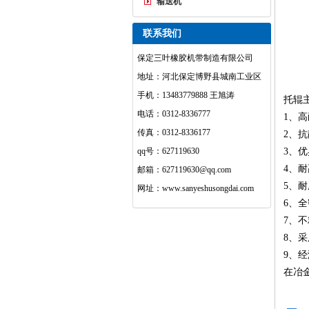
输送机
联系我们
保定三叶橡胶机带制造有限公司
地址：河北保定博野县城南工业区
手机：13483779888 王旭涛
托辊
电话：0312-8336777
1、
传真：0312-8336177
2、
qq号：627119630
3、
4、耐
邮箱：627119630@qq.com
5、
网址：www.sanyeshusongdai.com
6、
7、
8、
9、
在冶