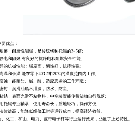
主要优点：
高耐磨：耐磨性能强，是传统钢制托辊的3~5倍;
抗静电和阻燃:有良好的抗静电和阻燃安全性能;
优异的机械性能：强度高，韧性好，抗摔性强;
高温和低温:能在零下40℃到120℃的温度范围内工作;
耐腐蚀：能耐盐、碱、酸，适应恶劣的工作环境 ;
全密封：润滑油脂不泄漏，防水、防尘;
不粘结：表面光滑不粘物料，中空装置能使带沾物自行脱落;
采用托辊专业轴承，使用寿命长，质地轻巧，操作方便;
经济效益高，能降低维修工时等运行成本，提高经济效益。
金、化工、矿山、电力、皮带电子秤等行业运行效果，凸显了上述特性。