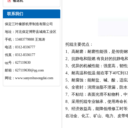
输送机
联系我们
保定三叶橡胶机带制造有限公司
地址：河北保定博野县城南工业区
手机：13483779888 王旭涛
托辊主要优点：
电话：0312-8336777
1、高耐磨：耐磨性能强，是传统钢制
传真：0312-8336177
2、抗静电和阻燃:有良好的抗静电和
qq号：627119630
3、优异的机械性能：强度高，韧性
邮箱：627119630@qq.com
4、耐高温和低温:能在零下40℃到1
网址：www.sanyeshusongdai.com
5、耐腐蚀：能耐盐、碱、酸，适应
6、全密封：润滑油脂不泄漏，防水
7、不粘结：表面光滑不粘物料，中
8、采用托辊专业轴承，使用寿命长
9、经济效益高，能降低维修工时
在冶金、化工、矿山、电力、皮带