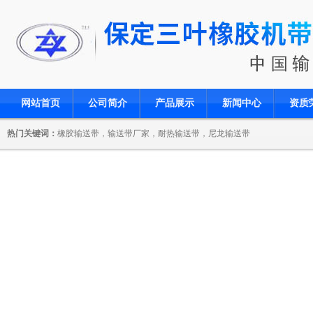
网站首页
公司简介
产品展示
新闻中心
资质
热门关键词：
橡胶输送带，输送带厂家，耐热输送带，尼龙输送带